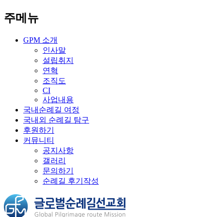
주메뉴
GPM 소개
인사말
설립취지
연혁
조직도
CI
사업내용
국내순례길 여정
국내외 순례길 탐구
후원하기
커뮤니티
공지사항
갤러리
문의하기
순례길 후기작성