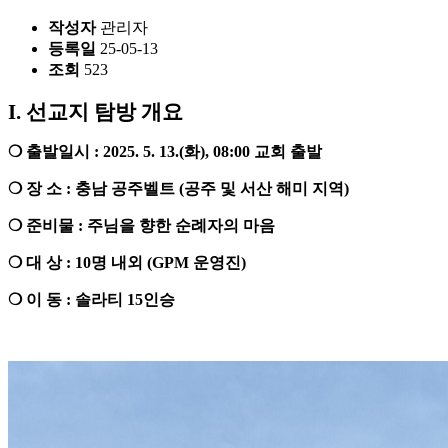
작성자
관리자
등록일
25-05-13
조회
523
I.
선교지 탐방 개요
❍
출발일시
: 2025. 5. 13.(
화
), 08:00
교회 출발
❍
장 소
:
충남 공주벨트
(
공주 및 서산 해미 지역
)
❍
준비물
:
주님을 향한 순례자의 마음
❍
대 상
: 10
명 내외
(GPM
운영진
)
❍
이 동
:
솔라티
15
인승